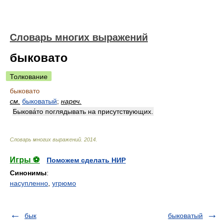
Словарь многих выражений
быковато
Толкование
быковато
см.
быковатый
;
нареч.
Быкова́то поглядывать на присутствующих.
Словарь многих выражений
.
2014
.
Игры ⚽
Поможем сделать НИР
Синонимы
:
насупленно
,
угрюмо
бык
быковатый