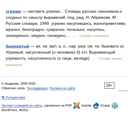
угрюмо
— смотреть угрюмо... Словарь русских синонимов и
сходных по смыслу выражений. под. ред. Н. Абрамова, М.:
Русские словари, 1999. угрюмо насупившись, малоприветливо,
мрачно, безотрадно, сумрачно, печально, насупясь,
нахмуренно, хмурно, пасмурно,… …
Словарь синонимов
быковатый
— ая, ое; ва/т, а, о., нар. разг. см. тж. быковато а)
Угрюмый, насупленный (о человеке) б) отт. Выражающий
угрюмость, насупленность (о лице, взгляде) …
Словарь многих
выражений
© Академик, 2000-2026
18+
Обратная связь:
Техподдержка
,
Реклама на сайте
👣 Путешествия
Экспорт словарей на сайты
, сделанные на PHP,
Joomla,
Drupal,
WordPress, MODx.