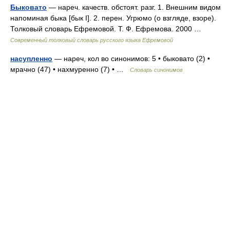
Быковато
— нареч. качеств. обстоят. разг. 1. Внешним видом
напоминая быка [бык I]. 2. перен. Угрюмо (о взгляде, взоре).
Толковый словарь Ефремовой. Т. Ф. Ефремова. 2000 …
Современный толковый словарь русского языка Ефремовой
насупленно
— нареч, кол во синонимов: 5 • быковато (2) •
мрачно (47) • нахмуренно (7) • …
Словарь синонимов